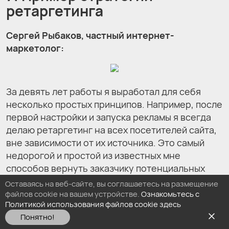
ретаргетинга
Сергей Рыбаков, частный интернет-
маркетолог:
За девять лет работы я выработал для себя
несколько простых принципов. Например, после
первой настройки и запуска рекламы я всегда
делаю ретаргетинг на всех посетителей сайта,
вне зависимости от их источника. Это самый
недорогой и простой из известных мне
способов вернуть заказчику потенциальных
клиентов.
Оставаясь на веб-сайте, вы соглашаетесь на размещение
файлов cookie на вашем устройстве.
Ознакомьтесь с
Есть разница, на какой сайт делать ретаргетинг
Политикой использования файлов cookie здесь
и какой объём трафика давать по каждому
Понятно!
источнику. Принцип такой: