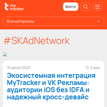
Войти
Все материалы
#SKAdNetwork
15 июня 2023
3 мин
Экосистемная интеграция
MyTracker и VK Рекламы:
аудитории iOS без IDFA и
надежный кросс-девайс