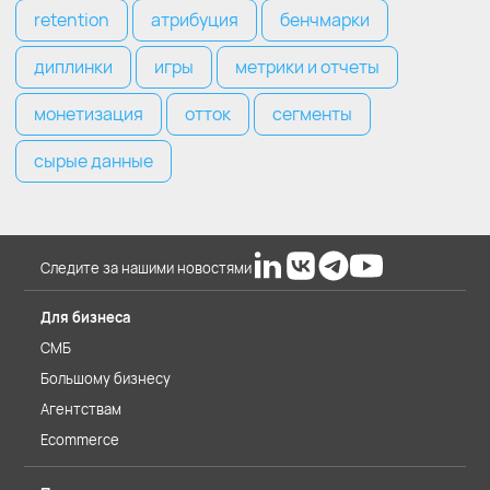
retention
атрибуция
бенчмарки
диплинки
игры
метрики и отчеты
монетизация
отток
сегменты
сырые данные
Следите за нашими новостями
Для бизнеса
СМБ
Большому бизнесу
Агентствам
Ecommerce