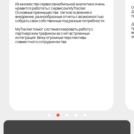
Из множества сервисов мобильной аналитики очень
О
нравится работать с сервисом MyTracker.
Д
Основные преимущества: легкое освоение и
п
внедрение, разнообразные отчеты с возможностью
собрать свои собственные под разные потребности.
Д
п
MyTracker помог систематизировать работу с
в
партнерским трафиком за счет встроенных
о
интеграций. Вижу огромные перспективы
совместного сотрудничества.