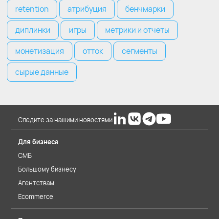
retention
атрибуция
бенчмарки
диплинки
игры
метрики и отчеты
монетизация
отток
сегменты
сырые данные
Следите за нашими новостями
Для бизнеса
СМБ
Большому бизнесу
Агентствам
Ecommerce