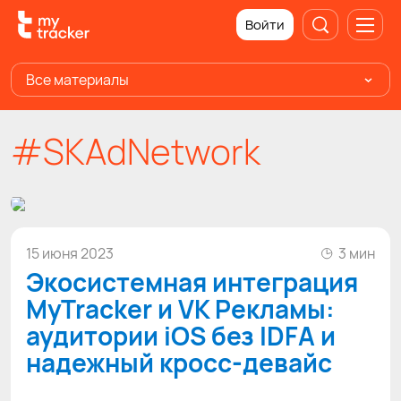
Войти
Все материалы
#SKAdNetwork
15 июня 2023
3 мин
Экосистемная интеграция
MyTracker и VK Рекламы:
аудитории iOS без IDFA и
надежный кросс-девайс