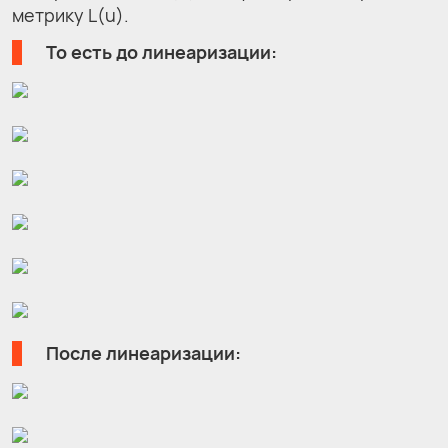
метрику L(u).
То есть до линеаризации:
После линеаризации: