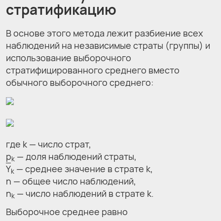
стратификацию
В основе этого метода лежит разбиение всех
наблюдений на независимые страты (группы) и
использование выборочного
стратифицированного среднего вместо
обычного выборочного среднего:
где k — число страт,
p
— доля наблюдений страты,
k
Y
— среднее значение в страте k,
k
n — общее число наблюдений,
n
— число наблюдений в страте k.
k
Выборочное среднее равно