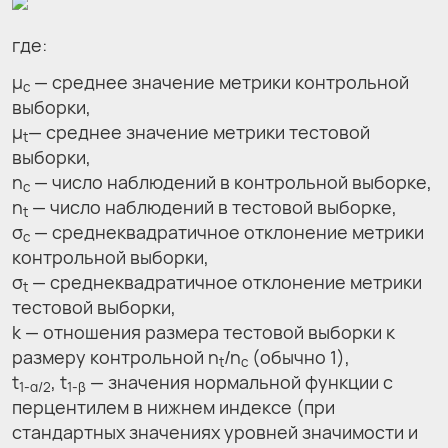
где:
μ
— среднее значение метрики контрольной
c
выборки,
μ
— среднее значение метрики тестовой
t
выборки,
n
— число наблюдений в контрольной выборке,
c
n
— число наблюдений в тестовой выборке,
t
σ
— среднеквадратичное отклонение метрики
c
контрольной выборки,
σ
— среднеквадратичное отклонение метрики
t
тестовой выборки,
k — отношения размера тестовой выборки к
размеру контрольной n
/n
(обычно 1),
t
c
t
, t
— значения нормальной функции с
1-α/2
1-β
перцентилем в нижнем индексе (при
стандартных значениях уровней значимости и