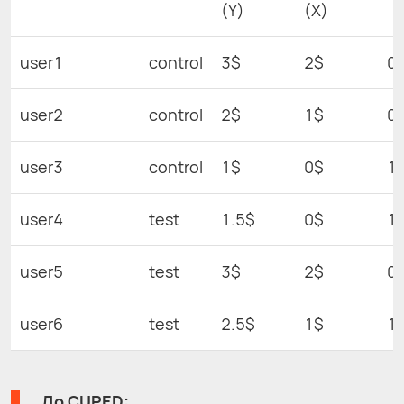
(Y)
(X)
user1
control
3$
2$
0
user2
control
2$
1$
0
user3
control
1$
0$
1
user4
test
1.5$
0$
1.
user5
test
3$
2$
0
user6
test
2.5$
1$
1
До CUPED: