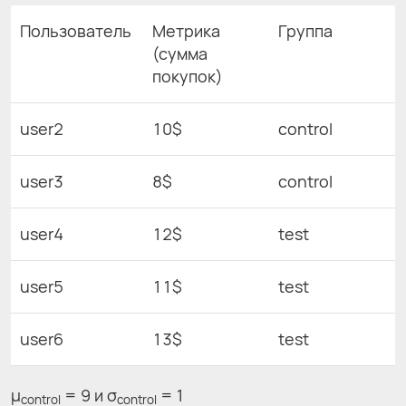
Пользователь
Метрика
Группа
(сумма
покупок)
user2
10$
control
user3
8$
control
user4
12$
test
user5
11$
test
user6
13$
test
μ
= 9 и σ
= 1
control
control