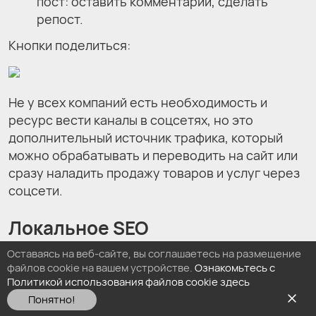
пост: оставить комментарий, сделать
репост.
Кнопки поделиться:
Не у всех компаний есть необходимость и
ресурс вести каналы в соцсетях, но это
дополнительный источник трафика, который
можно обрабатывать и переводить на сайт или
сразу наладить продажу товаров и услуг через
соцсети.
Локальное SEO
Оставаясь на веб-сайте, вы соглашаетесь на размещение
Локальное или региональное SEO —
файлов cookie на вашем устройстве.
Ознакомьтесь с
оптимизация для локальной выдачи в
Политикой использования файлов cookie здесь
пределах района города. Актуально
Понятно!
компаниям с четкой географией работы: