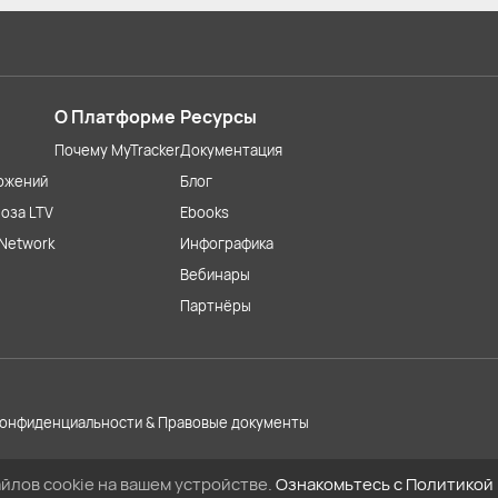
О Платформе
Ресурсы
Почему MyTracker
Документация
ожений
Блог
оза LTV
Ebooks
Network
Инфографика
Вебинары
Партнёры
конфиденциальности & Правовые документы
йлов cookie на вашем устройстве.
Ознакомьтесь с Политикой 