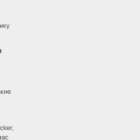
ику
и
акие
cker,
вас