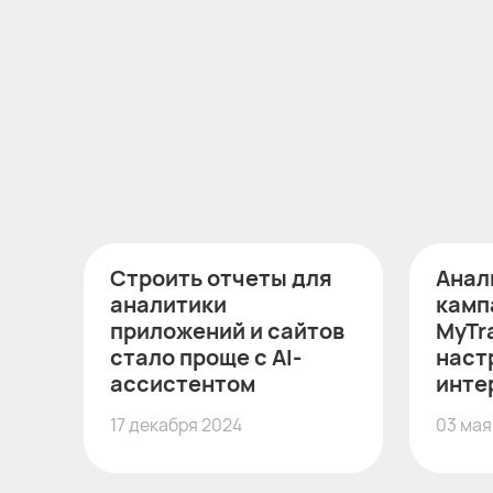
Строить отчеты для
Анал
аналитики
камп
приложений и сайтов
MyTr
стало проще с AI-
наст
ассистентом
инте
17 декабря 2024
03 мая