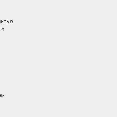
ить в
ые
ем