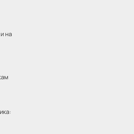
и на
кам
ика: