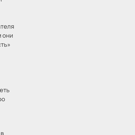
ателя
и они
сть»
меть
ро
 в