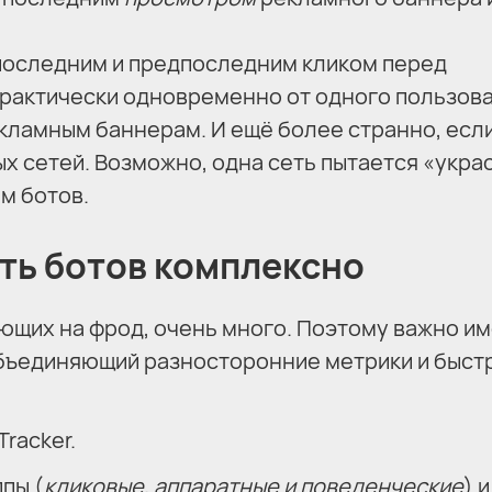
у последним и предпоследним кликом перед
 практически одновременно от одного пользов
екламным баннерам. И ещё более странно, есл
х сетей. Возможно, одна сеть пытается «укра
ам ботов.
ть ботов комплексно
ющих на фрод, очень много. Поэтому важно и
объединяющий разносторонние метрики и быст
Tracker.
пы (
кликовые, аппаратные и поведенческие
) и