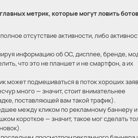
лавных метрик, которые могут ловить ботов
 полное отсутствие активности, либо активнос
ируя информацию об ОС, дисплее, бренде, мо
ить, что это не планшет и не смартфон, а их
к может подмешиваться в поток хороших заяв
есчур много — значит, стоит внимательнее
дке, поставляющей вам такой трафик).
рошедшее между кликом по рекламному баннеру и
ком короткое — значит, такое мог сделать то
новок).
ду последним
просмотром
рекламного баннера 