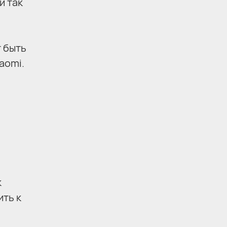
и так
 быть
aomi.
к
ить к