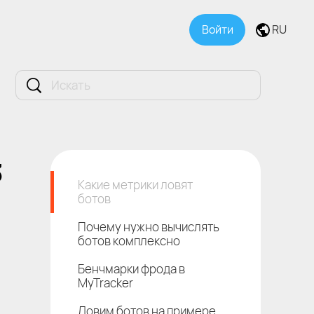
Войти
RU
3
Какие метрики ловят
ботов
Почему нужно вычислять
ботов комплексно
Бенчмарки фрода в
MyTracker
Ловим ботов на примере