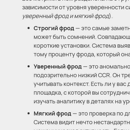
зависимости от уровня уверенности си
уверенный фрод и мягкий фрод
).
Строгий фрод
— это самые заметн
может быть сомнений. Совпадающи
короткие установки. Система выяв
тому проценту фрода, который она
Уверенный фрод
— это аномально 
подозрительно низкий CCR. Он тр
учитывать контекст. Есть ли у ва
площадка, с которой вы сотрудни
изучать аналитику в деталях на ур
Мягкий фрод
— это проверка по д
Система видит нечто нестандартно