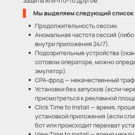
защиты или что-то другое.
Мы выделяем следующий список г
Продолжительность сессии.
Аномальная частота сессий (либо
внутри приложения 24/7).
Подозрительные устройства (скан
сотовом операторе, можно определ
эмулятор).
CPA-фрод — некачественный трафи
Установки без запусков (если чер
присмотреться к рекламной площа
Click Time to Install — время, п
установкой приложения (если слиш
бот или происходит перехват уста
View Time to Install — время меж