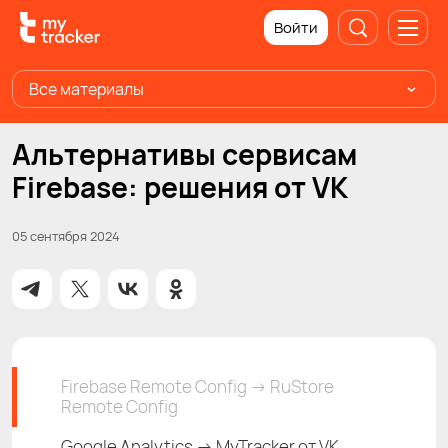
Войти
Все материалы
Альтернативы сервисам
Firebase: решения от VK
05 сентября 2024
Firebase Remote Config → RuStore
Remote Config
Google Analytics → MyTracker от VK