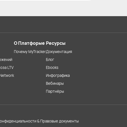
О Платформе
Ресурсы
Почему MyTracker
Документация
ожений
Блог
оза LTV
Ebooks
Network
Инфографика
Вебинары
Партнёры
конфиденциальности & Правовые документы