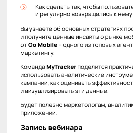
Как сделать так, чтобы пользова
и регулярно возвращались к нему
Вы узнаете об основных стратегиях п
и получите ценные инсайты о рынке м
от
Go Mobile
– одного из топовых аген
маркетингу.
Команда
MyTracker
поделится практиче
использовать аналитические инструме
кампаний, как оценивать эффективнос
и визуализировать эти данные.
Будет полезно маркетологам, аналити
приложений.
Запись вебинара